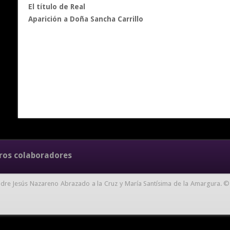
El título de Real
Aparición a Doña Sancha Carrillo
ros colaboradores
dre Jesús Nazareno Abrazado a la Cruz y María Santísima de la Amargura. ©