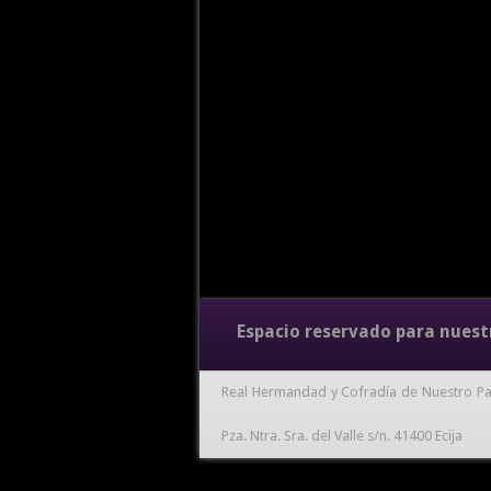
Espacio reservado para nuest
Real Hermandad y Cofradía de Nuestro Pa
Pza. Ntra. Sra. del Valle s/n. 41400 Ecija