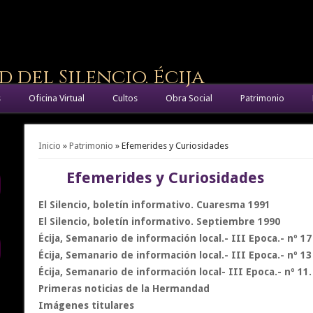
del Silencio. Écija
s
Oficina Virtual
Cultos
Obra Social
Patrimonio
Se encuentra usted aquí
Inicio
»
Patrimonio
» Efemerides y Curiosidades
Efemerides y Curiosidades
El Silencio, boletín informativo. Cuaresma 1991
El Silencio, boletín informativo. Septiembre 1990
Écija, Semanario de información local.- III Epoca.- nº 17
Écija, Semanario de información local.- III Epoca.- nº 13
Écija, Semanario de información local- III Epoca.- nº 11
Primeras noticias de la Hermandad
Imágenes titulares