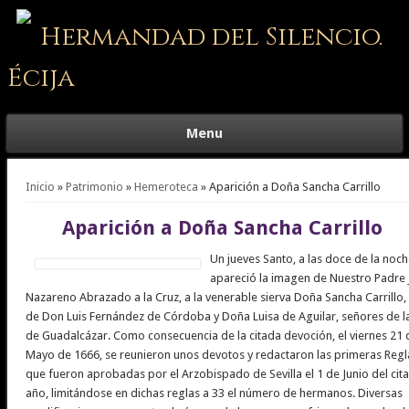
Hermandad del Silencio.
Écija
Menu
Se encuentra usted aquí
Inicio
»
Patrimonio
»
Hemeroteca
» Aparición a Doña Sancha Carrillo
Aparición a Doña Sancha Carrillo
Un jueves Santo, a las doce de la noch
apareció la imagen de Nuestro Padre 
Nazareno Abrazado a la Cruz, a la venerable sierva Doña Sancha Carrillo, 
de Don Luis Fernández de Córdoba y Doña Luisa de Aguilar, señores de la 
de Guadalcázar. Como consecuencia de la citada devoción, el viernes 21 
Mayo de 1666, se reunieron unos devotos y redactaron las primeras Regl
que fueron aprobadas por el Arzobispado de Sevilla el 1 de Junio del cit
año, limitándose en dichas reglas a 33 el número de hermanos. Diversas