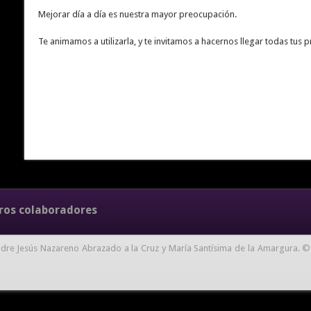
Mejorar día a día es nuestra mayor preocupación.
Te animamos a utilizarla, y te invitamos a hacernos llegar todas tus
ros colaboradores
dre Jesús Nazareno Abrazado a la Cruz y María Santísima de la Amargura. ©