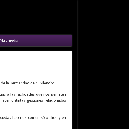
Multimedia
l de la Hermandad de "El Silencio".
cias a las facilidades que nos permiten
hacer distintas gestiones relacionadas
uedas hacerlos con un sólo click, y en