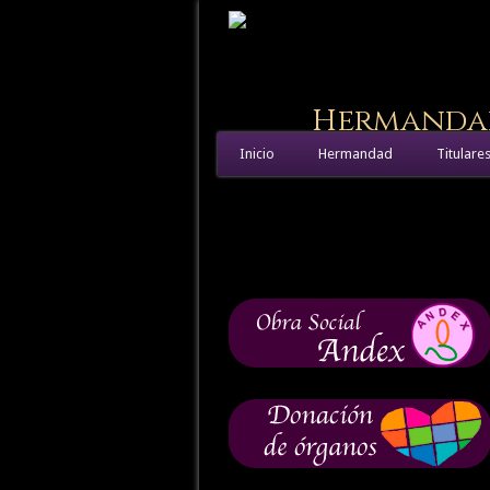
Hermandad 
Inicio
Hermandad
Titulare