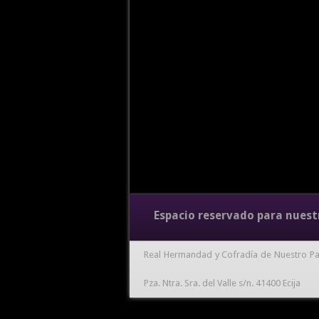
Espacio reservado para nuest
Real Hermandad y Cofradía de Nuestro Pa
Pza. Ntra. Sra. del Valle s/n. 41400 Ecija