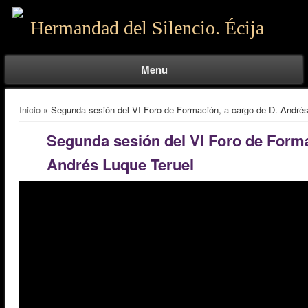
Hermandad del Silencio. Écija
Menu
Se encuentra usted aquí
Inicio
» Segunda sesión del VI Foro de Formación, a cargo de D. Andrés
Segunda sesión del VI Foro de Forma
Andrés Luque Teruel