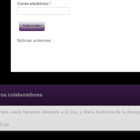
Correo electrónico
*
Noticias anteriores
ros colaboradores
Padre Jesús Nazareno Abrazado a la Cruz y María Santísima de la Amarg
Ecija