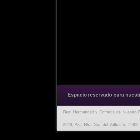
Espacio reservado para nuest
Real Hermandad y Cofradía de Nuestro 
2026, Pza. Ntra. Sra. del Valle s/n. 41400 