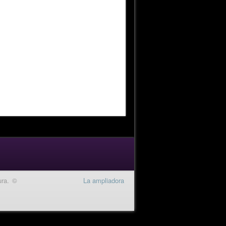
ura. ©
La ampliadora