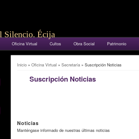
 Silencio. Écija
Oficina Virtual
Cultos
Obra Social
Patrimonio
Se encuentra usted aquí
Inicio
»
Oficina Virtual
»
Secretaría
» Suscripción Noticias
Suscripción Noticias
Noticias
Manténgase informado de nuestras últimas noticias