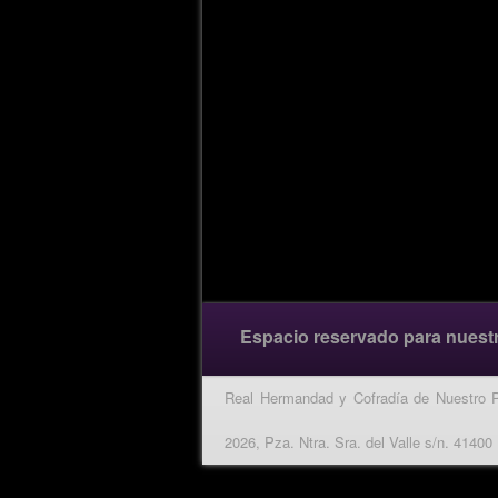
Espacio reservado para nuest
Real Hermandad y Cofradía de Nuestro 
2026, Pza. Ntra. Sra. del Valle s/n. 41400 