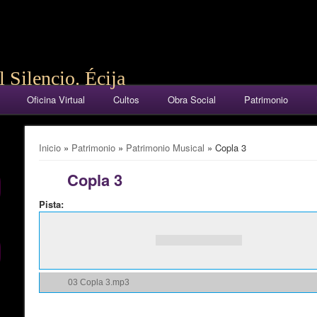
 Silencio. Écija
Oficina Virtual
Cultos
Obra Social
Patrimonio
Se encuentra usted aquí
Inicio
»
Patrimonio
»
Patrimonio Musical
» Copla 3
Copla 3
Pista:
03 Copla 3.mp3