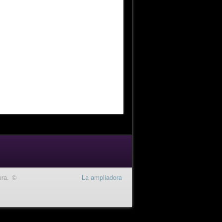
ura. ©
La ampliadora