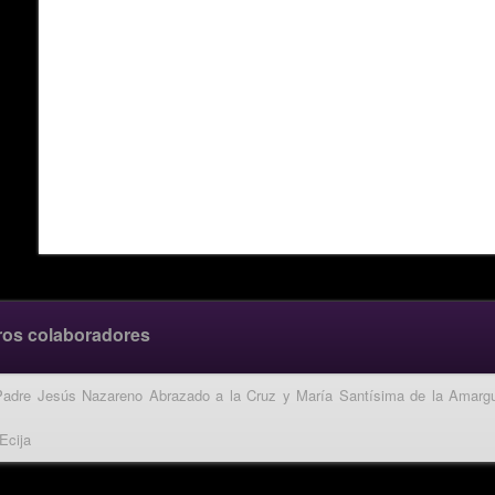
ros colaboradores
Padre Jesús Nazareno Abrazado a la Cruz y María Santísima de la Amarg
Ecija