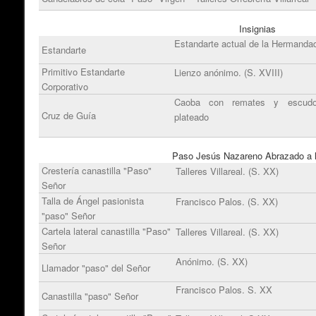
Insignias
Estandarte actual de la Hermanda
Estandarte
Primitivo Estandarte
Lienzo anónimo. (S. XVIII)
Corporativo
Caoba con remates y escud
Cruz de Guía
plateado
Paso Jesús Nazareno Abrazado a 
Crestería canastilla "Paso"
Talleres Villareal. (S. XX)
Señor
Talla de Ángel pasionista
Francisco Palos. (S. XX)
"paso" Señor
Cartela lateral canastilla "Paso"
Talleres Villareal. (S. XX)
Señor
Anónimo. (S. XX)
Llamador "paso" del Señor
Francisco Palos. S. XX
Canastilla "paso" Señor