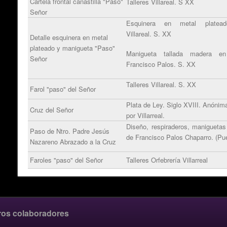
Cartela frontal canastilla "Paso"
Talleres Villareal. S XX
Señor
Esquinera en metal plateado
Villareal. S. XX
Detalle esquinera en metal
plateado y manigueta "Paso"
Manigueta tallada madera en
Señor
Francisco Palos. S. XX
Talleres Villareal. S. XX
Farol "paso" del Señor
Plata de Ley. Siglo XVIII. Anónim
Cruz del Señor
por Villarreal.
Diseño, respiraderos, maniguetas 
Paso de Ntro. Padre Jesús
de Francisco Palos Chaparro. (Pue
Nazareno Abrazado a la Cruz
Faroles "paso" del Señor
Talleres Orfebrería Villarreal
ros colaboradores