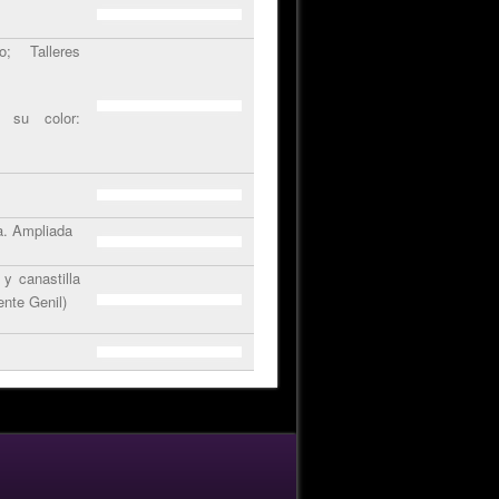
; Talleres
 su color:
a. Ampliada
y canastilla
nte Genil)