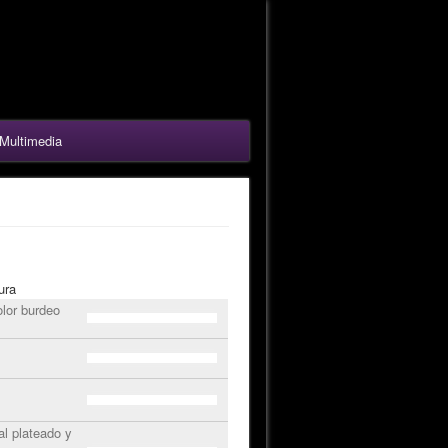
Multimedia
ura
lor burdeo
al plateado y