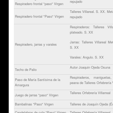
repujado
Respiradero frontal "paso" Virgen
Talleres Villareal. S. XX. Met
Respiradero frontal "Paso" Virgen
repujado
Respiraderos: Talleres Vill
plateado. S. XX
Jarras: Talleres Villareal Me
Respiradero, jarras y varales
S. XX
Varales: Angulo. S. XX
Autor Joaquin Ojeda Osuna
Techo de Palio
Respiraderos, maniguetas
Paso de María Santísima de la
peana de Talleres Orfebrería V
Amargura
Talleres Orfebrería Villarreal
Juego de jarras "paso" Virgen
Bambalinas "Paso" Virgen
Talleres de Joaquín Ojeda (Éc
Candelabros de cola "Paso" Virgen
Talleres Orfebrería Villarreal