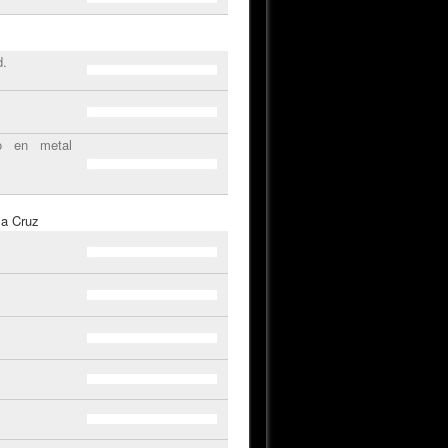
d.
o en metal
la Cruz