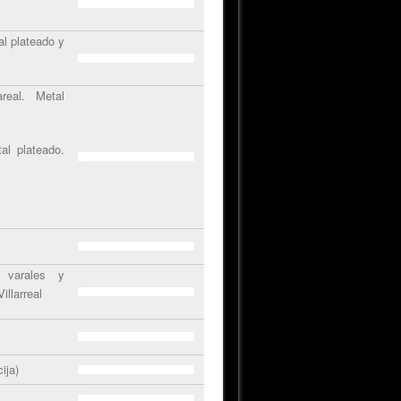
al plateado y
areal. Metal
tal plateado.
, varales y
illarreal
ija)