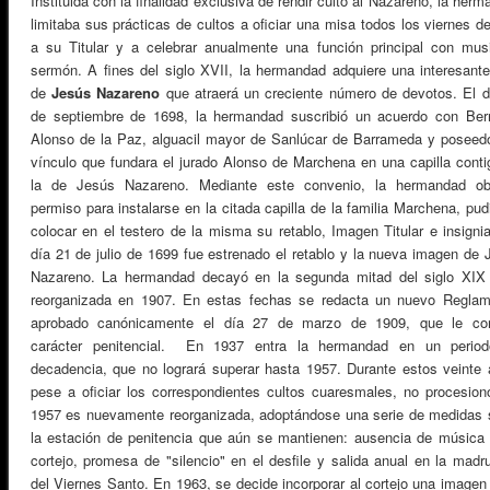
Instituida con la finalidad exclusiva de rendir culto al Nazareno, la her
limitaba sus prácticas de cultos a oficiar una misa todos los viernes d
a su Titular y a celebrar anualmente una función principal con mus
sermón. A fines del siglo XVII, la hermandad adquiere una interesante 
de
Jesús Nazareno
que atraerá un creciente número de devotos. El d
de septiembre de 1698, la hermandad suscribió un acuerdo con Ber
Alonso de la Paz, alguacil mayor de Sanlúcar de Barrameda y poseedo
vínculo que fundara el jurado Alonso de Marchena en una capilla conti
la de Jesús Nazareno. Mediante este convenio, la hermandad ob
permiso para instalarse en la citada capilla de la familia Marchena, pu
colocar en el testero de la misma su retablo, Imagen Titular e insigni
día 21 de julio de 1699 fue estrenado el retablo y la nueva imagen de 
Nazareno. La hermandad decayó en la segun­da mitad del siglo XIX
reorganizada en 1907. En estas fechas se redacta un nuevo Reglam
aprobado canónicamente el día 27 de marzo de 1909, que le con
carácter penitencial. En 1937 entra la hermandad en un perio
decadencia, que no logrará superar hasta 1957. Durante estos veinte 
pese a oficiar los correspondientes cultos cuaresmales, no procesion
1957 es nuevamente reorganizada, adop­tándose una serie de medidas 
la estación de penitencia que aún se man­tienen: ausencia de música 
cortejo, promesa de "silencio" en el desfile y salida anual en la madr
del Viernes Santo. En 1963, se decide incorporar al cortejo una imagen