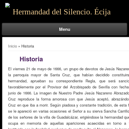
Hermandad del Silencio. Écija
Menu
Se encuentra usted aquí
Inicio
» Historia
Historia
El viernes 21 de mayo de 1666, un grupo de devotos de Jesús Nazare
la parroquia mayor de Santa Cruz, que habían decidido constituir
hermandad, aprueban su correspondiente Regla, que será sanci
favorablemente por el Provisor del Arzobispado de Sevilla con fecha
junio de 1666. La imagen de Nuestro Padre Jesús Nazareno Abrazado
Cruz reproduce la forma amorosa con que Jesús aceptó, abrazándol
Cruz en que iba a morir. Según piadosa y constante tradición, de esta 
se le apareció en varias ocasiones el Señor a su sierva Sancha Carrillo
de los señores de la villa de Guadalcázar, erigiéndose la hermandad qu
ocupa en memoria de aquellas apariciones acaecidas en torno a 