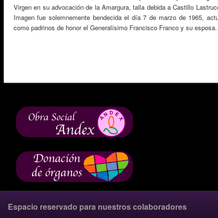
Virgen en su advocación de la Amargura, talla debida a Castillo Lastruc
Imagen fue solemne­mente bendecida el día 7 de marzo de 1965, act
como padrinos de honor el Generalísimo Francisco Franco y su esposa.
Espacio reservado para nuestros colaboradores