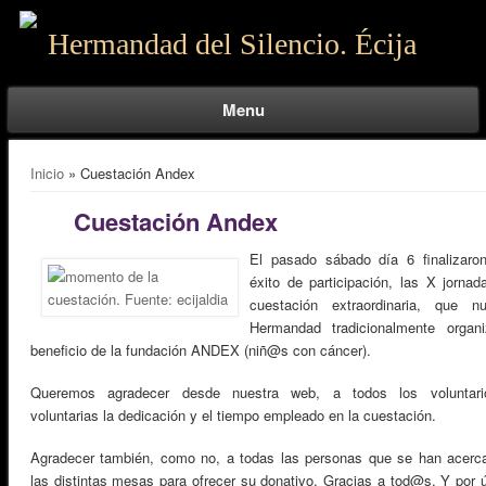
Hermandad del Silencio. Écija
Menu
Se encuentra usted aquí
Inicio
» Cuestación Andex
Cuestación Andex
El pasado sábado día 6 finalizaro
éxito de participación, las X jornad
cuestación extraordinaria, que nu
Hermandad tradicionalmente organ
beneficio de la fundación ANDEX (niñ@s con cáncer).
Queremos agradecer desde nuestra web, a todos los voluntar
voluntarias la dedicación y el tiempo empleado en la cuestación.
Agradecer también, como no, a todas las personas que se han acerc
las distintas mesas para ofrecer su donativo. Gracias a tod@s. Y por ú