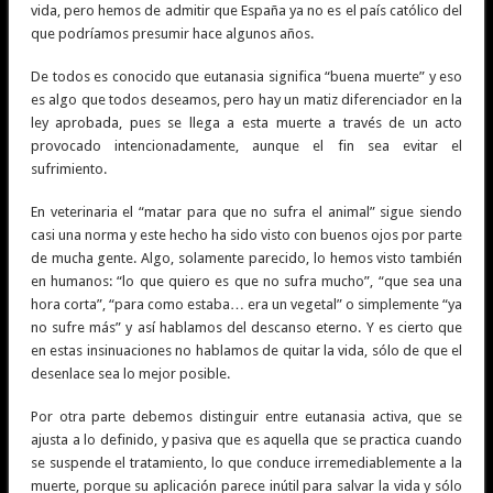
vida, pero hemos de admitir que España ya no es el país católico del
que podríamos presumir hace algunos años.
De todos es conocido que eutanasia significa “buena muerte” y eso
es algo que todos deseamos, pero hay un matiz diferenciador en la
ley aprobada, pues se llega a esta muerte a través de un acto
provocado intencionadamente, aunque el fin sea evitar el
sufrimiento.
En veterinaria el “matar para que no sufra el animal” sigue siendo
casi una norma y este hecho ha sido visto con buenos ojos por parte
de mucha gente. Algo, solamente parecido, lo hemos visto también
en humanos: “lo que quiero es que no sufra mucho”, “que sea una
hora corta”, “para como estaba… era un vegetal” o simplemente “ya
no sufre más” y así hablamos del descanso eterno. Y es cierto que
en estas insinuaciones no hablamos de quitar la vida, sólo de que el
desenlace sea lo mejor posible.
Por otra parte debemos distinguir entre eutanasia activa, que se
ajusta a lo definido, y pasiva que es aquella que se practica cuando
se suspende el tratamiento, lo que conduce irremediablemente a la
muerte, porque su aplicación parece inútil para salvar la vida y sólo