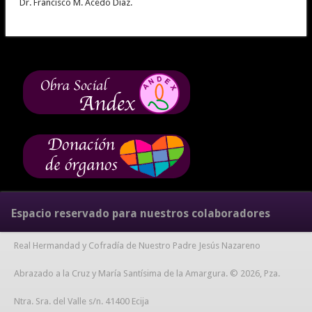
Dr. Francisco M. Acedo Díaz.
Espacio reservado para nuestros colaboradores
Real Hermandad y Cofradía de Nuestro Padre Jesús Nazareno
Abrazado a la Cruz y María Santísima de la Amargura. © 2026, Pza.
Ntra. Sra. del Valle s/n. 41400 Ecija